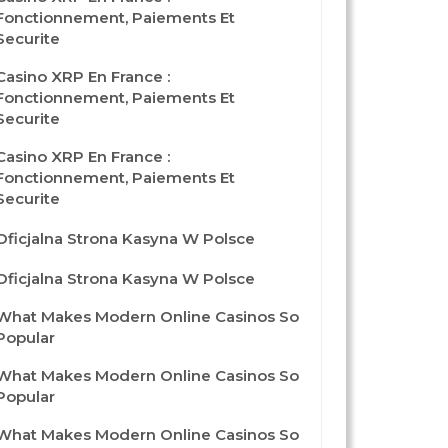
Fonctionnement, Paiements Et
Securite
Casino XRP En France :
Fonctionnement, Paiements Et
Securite
Casino XRP En France :
Fonctionnement, Paiements Et
Securite
Oficjalna Strona Kasyna W Polsce
Oficjalna Strona Kasyna W Polsce
What Makes Modern Online Casinos So
Popular
What Makes Modern Online Casinos So
Popular
What Makes Modern Online Casinos So