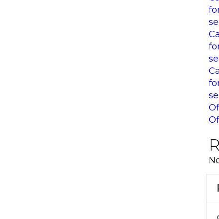
fo
se
Ca
fo
se
Ca
fo
se
Of
Of
R
No