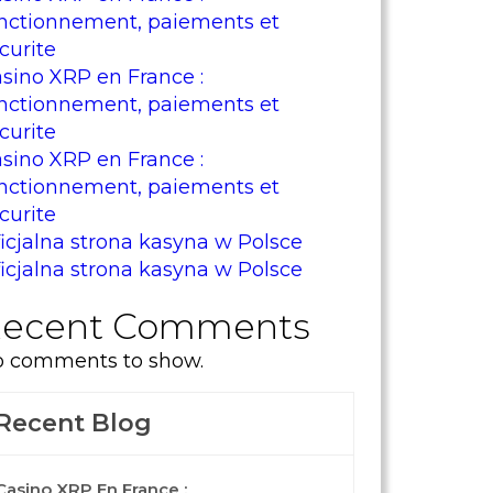
nctionnement, paiements et
curite
sino XRP en France :
nctionnement, paiements et
curite
sino XRP en France :
nctionnement, paiements et
curite
icjalna strona kasyna w Polsce
icjalna strona kasyna w Polsce
ecent Comments
 comments to show.
Recent Blog
Casino XRP En France :