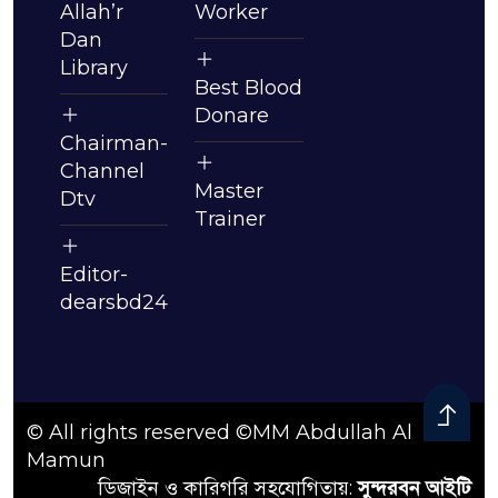
Allah’r
Worker
Dan
Library
Best Blood
Donare
Chairman-
Channel
Master
Dtv
Trainer
Editor-
dearsbd24.com
© All rights reserved ©MM Abdullah Al
Mamun
ডিজাইন ও কারিগরি সহযোগিতায়:
সুন্দরবন আইটি