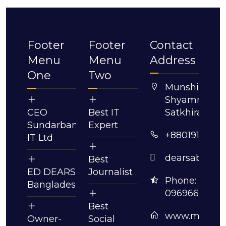
Footer
Footer
Contact
Menu
Menu
Address
One
Two
Munshigonj,
Shyamnagar,
CEO
Best IT
Satkhira.
Sundarban
Expert
+8801913630
IT Ltd
dearsabdull
Best
ED DEARS
Journalist
Phone:
Bangladesh
09696630061
Best
www.mmabdu
Owner-
Social