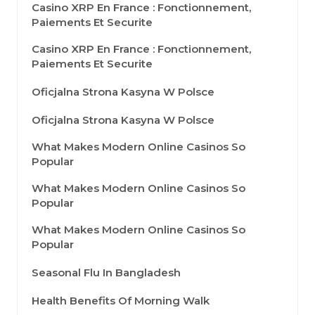
Casino XRP En France : Fonctionnement,
Paiements Et Securite
Casino XRP En France : Fonctionnement,
Paiements Et Securite
Oficjalna Strona Kasyna W Polsce
Oficjalna Strona Kasyna W Polsce
What Makes Modern Online Casinos So
Popular
What Makes Modern Online Casinos So
Popular
What Makes Modern Online Casinos So
Popular
Seasonal Flu In Bangladesh
Health Benefits Of Morning Walk