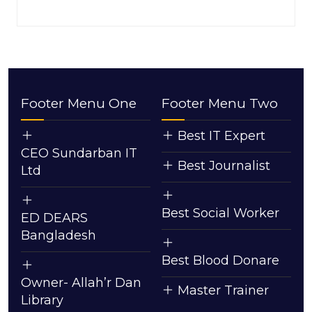
Footer Menu One
Footer Menu Two
Best IT Expert
CEO Sundarban IT
Best Journalist
Ltd
Best Social Worker
ED DEARS
Bangladesh
Best Blood Donare
Owner- Allah’r Dan
Master Trainer
Library