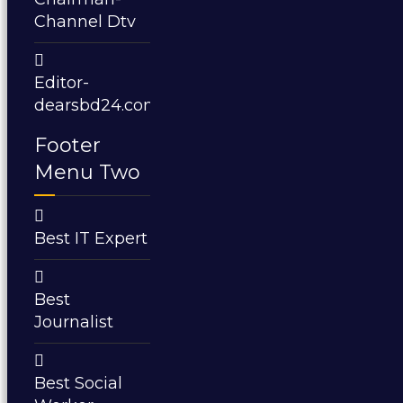
Channel Dtv
Editor-
dearsbd24.com
Footer
Menu Two
Best IT Expert
Best
Journalist
Best Social