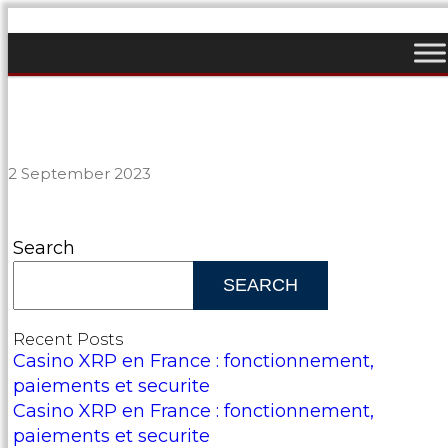
2 September 2023
Search
SEARCH
Recent Posts
Casino XRP en France : fonctionnement,
paiements et securite
Casino XRP en France : fonctionnement,
paiements et securite