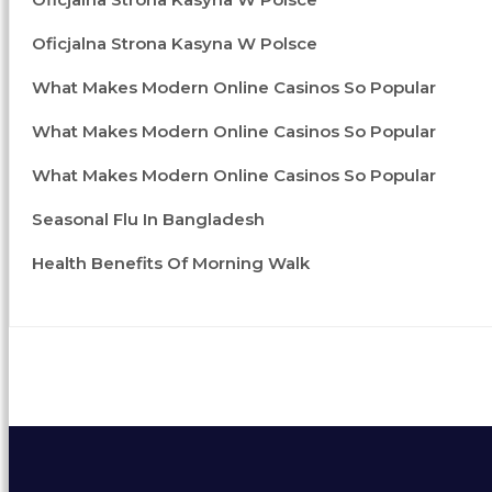
Oficjalna Strona Kasyna W Polsce
What Makes Modern Online Casinos So Popular
What Makes Modern Online Casinos So Popular
What Makes Modern Online Casinos So Popular
Seasonal Flu In Bangladesh
Health Benefits Of Morning Walk