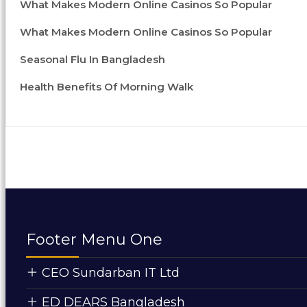
What Makes Modern Online Casinos So Popular
What Makes Modern Online Casinos So Popular
Seasonal Flu In Bangladesh
Health Benefits Of Morning Walk
Footer Menu One
CEO Sundarban IT Ltd
ED DEARS Bangladesh