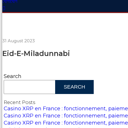
যোগাযোগ
31 August 2023
Eid-E-Miladunnabi
Search
SEARCH
Recent Posts
Casino XRP en France : fonctionnement, paiemen
Casino XRP en France : fonctionnement, paiemen
Casino XRP en France : fonctionnement, paiemen