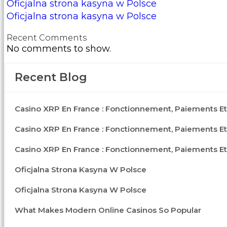
Oficjalna strona kasyna w Polsce
Oficjalna strona kasyna w Polsce
Recent Comments
No comments to show.
Recent Blog
Casino XRP En France : Fonctionnement, Paiements Et
Casino XRP En France : Fonctionnement, Paiements Et
Casino XRP En France : Fonctionnement, Paiements Et
Oficjalna Strona Kasyna W Polsce
Oficjalna Strona Kasyna W Polsce
What Makes Modern Online Casinos So Popular