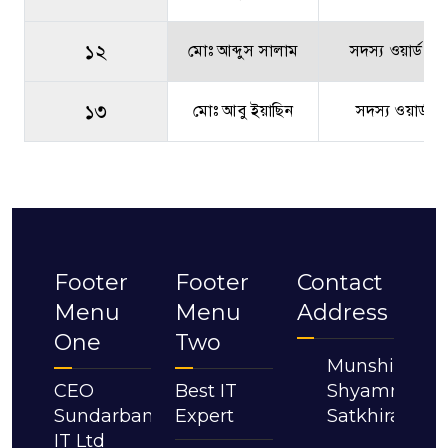
১২
মোঃ আব্দুস সালাম
সদস্য ওয়ার্ড ০৮
১৩
মোঃ আবু ইয়াছিন
সদস্য ওয়ার্ড ৯
Footer
Footer
Contact
Menu
Menu
Address
One
Two
Munshigonj,
CEO
Best IT
Shyamnagar,
Sundarban
Expert
Satkhira.
IT Ltd