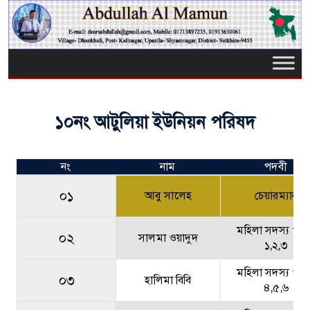
১০নং আটুলিয়া ইউনিয়ন পরিষদ
নং
নাম
পদবী
০১
আবু সালেহ
চেয়ারম্যান
মহিলা সদস্য ওয়ার
০২
সালমা ওয়াদুদ
১,২,৩
মহিলা সদস্য ওয়ার
০৩
হালিমা বিবি
৪,৫,৬