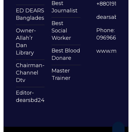
Best
+8801913630
ED DEARS
Journalist
dearsabdull
Bangladesh
Best
Phone:
Owner-
Social
09696630061
Allah’r
Worker
Dan
Best Blood
www.mmabdu
Library
Donare
Chairman-
Master
Channel
Trainer
Dtv
Editor-
dearsbd24.com