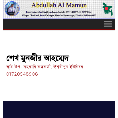
শেখ মুনজীর আহম্মেদ
ভূমি উপ- সহকারি কমকর্তা, ঈশ্বরীপুর ইউনিয়ন
01720548908