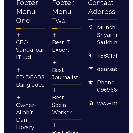
Footer
Footer
Contact
Menu
Menu
Address
One
Two
Munshigonj,
Shyamnagar,
CEO
Best IT
Satkhira.
Sundarban
Expert
+8801913630
IT Ltd
dearsabdull
Best
ED DEARS
Journalist
Phone:
Bangladesh
09696630061
Best
www.mmabdu
Owner-
Social
Allah’r
Worker
Dan
Library
Best Blood