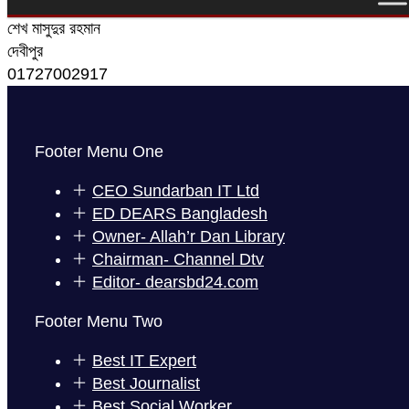
শেখ মাসুদুর রহমান
দেবীপুর
01727002917
Footer Menu One
CEO Sundarban IT Ltd
ED DEARS Bangladesh
Owner- Allah’r Dan Library
Chairman- Channel Dtv
Editor- dearsbd24.com
Footer Menu Two
Best IT Expert
Best Journalist
Best Social Worker