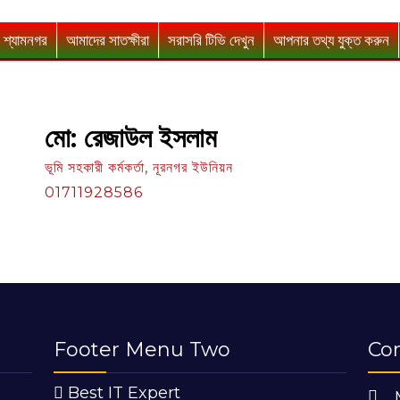
 শ্যামনগর
আমাদের সাতক্ষীরা
সরাসরি টিভি দেখুন
আপনার তথ্য যুক্ত করুন
মো: রেজাউল ইসলাম
ভূমি সহকারী কর্মকর্তা, নূরনগর ইউনিয়ন
01711928586
Footer Menu Two
Co
Best IT Expert