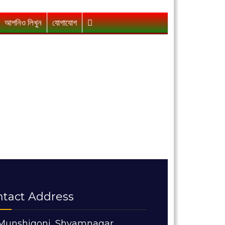
আপনিও লিখুন
যোগাযোগ
ntact Address
Munshigonj, Shyamnagar,