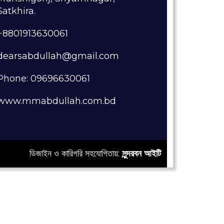
Satkhira.
+8801913630061
dearsabdullah@gmail.com
Phone: 09696630061
www.mmabdullah.com.bd
ডিজাইন ও কারিগরি সহযোগিতায়:
সুন্দরবন আইটি