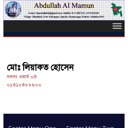
মোঃ লিয়াকত হোসেন
সদস্য ওয়ার্ড ০8
০১৩১০৩৮৮৯০০