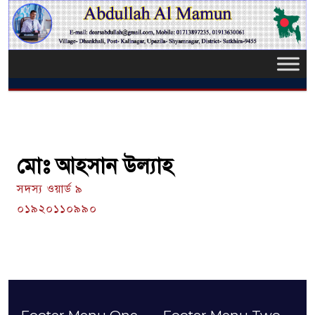
মোঃ আহসান উল্যাহ
সদস্য ওয়ার্ড ৯
০১৯২০১১০৯৯০