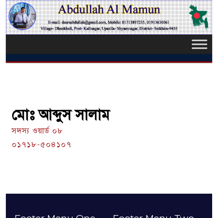
মোঃ আব্দুস সালাম
সদস্য ওয়ার্ড ০৮
০১৭১৮-৫০৪১০৭