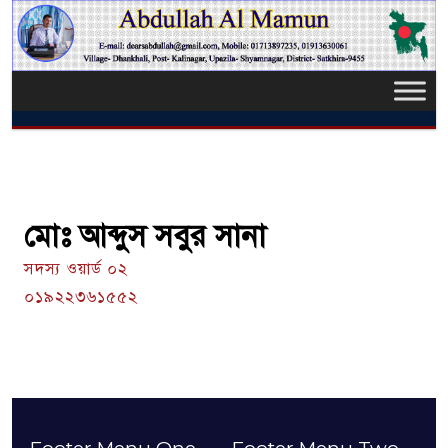
মোঃ আব্দুস সবুর সানা
সদস্য ওয়ার্ড ০২
০১৯২২৩৬১৫৫২