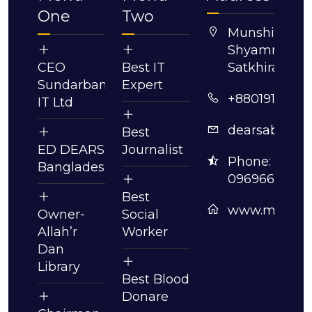
One
Two
Munshigonj,
Shyamnagar,
CEO
Best IT
Satkhira.
Sundarban
Expert
+8801913630
IT Ltd
dearsabdull
Best
ED DEARS
Journalist
Phone:
Bangladesh
09696630061
Best
www.mmabdu
Owner-
Social
Allah’r
Worker
Dan
Library
Best Blood
Donare