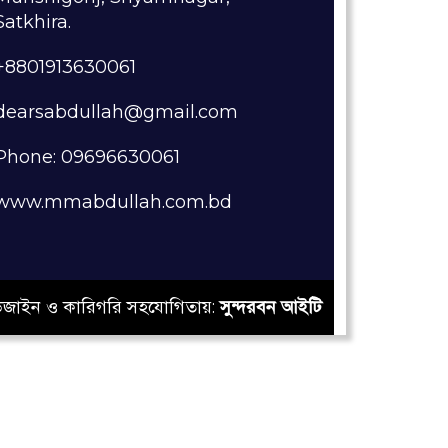
Satkhira.
+8801913630061
dearsabdullah@gmail.com
Phone: 09696630061
www.mmabdullah.com.bd
িজাইন ও কারিগরি সহযোগিতায়:
সুন্দরবন আইটি