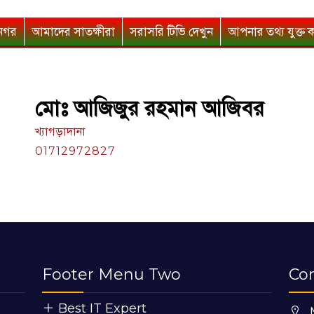
নগর
আমাদের সাতক্ষীরা
সরাসরি টিভি দেখুন
আপনার তথ্য যুক্ত 
মোঃ আজিজুর রহমান আজিবর
খ্যাগড়াদানা
01712972827
Footer Menu Two
Co
Best IT Expert