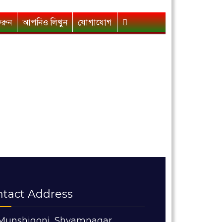
করুন
আপনিও লিখুন
যোগাযোগ
ntact Address
Munshigonj, Shyamnagar,