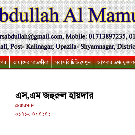
নগর
আমাদের সাতক্ষীরা
সরাসরি টিভি দেখুন
আপনার তথ্য যুক্ত ক
এস,এম জহুরুল হায়দার
চেয়ারম্যান
০১৭১২-৪০৪১৪১