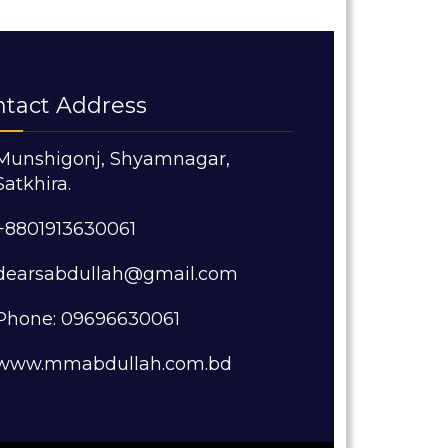
ntact Address
Munshigonj, Shyamnagar,
Satkhira.
+8801913630061
dearsabdullah@gmail.com
Phone: 09696630061
www.mmabdullah.com.bd