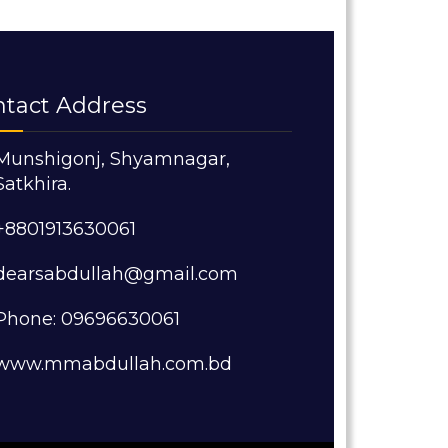
ntact Address
Munshigonj, Shyamnagar,
Satkhira.
+8801913630061
dearsabdullah@gmail.com
Phone: 09696630061
www.mmabdullah.com.bd