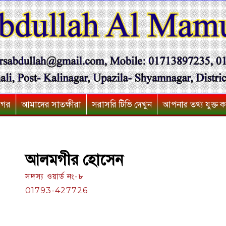
নগর
আমাদের সাতক্ষীরা
সরাসরি টিভি দেখুন
আপনার তথ্য যুক্ত ক
আলমগীর হোসেন
সদস্য ওয়ার্ড নং-৮
01793-427726