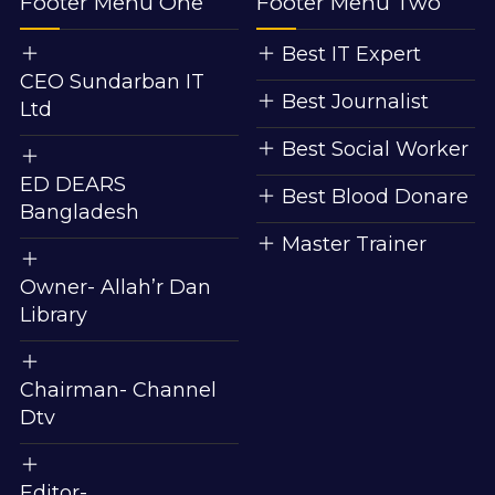
Footer Menu One
Footer Menu Two
Best IT Expert
CEO Sundarban IT
Best Journalist
Ltd
Best Social Worker
ED DEARS
Best Blood Donare
Bangladesh
Master Trainer
Owner- Allah’r Dan
Library
Chairman- Channel
Dtv
Editor-