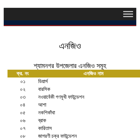
এনজিও
শ্যামনগর উপজেলার এনজিও সমূহ
ক্র. নং
এনজিও নাম
০১
ডিয়ার্স
০২
বারসিক
০৩
নওয়াবেঁকী গণমূখী ফাউন্ডেশন
০৪
আশা
০৫
নকশিকাঁথা
০৬
ব্রাক
০৭
কারিতাস
০৮
জাগরণী চক্র ফাউন্ডেশন