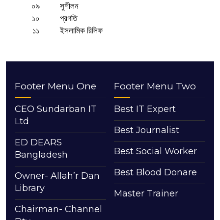
০৯
সুশীলন
১০
প্রগতি
১১
ইসলামিক রিলিফ
Footer Menu One
Footer Menu Two
CEO Sundarban IT
Best IT Expert
Ltd
Best Journalist
ED DEARS
Best Social Worker
Bangladesh
Best Blood Donare
Owner- Allah’r Dan
Library
Master Trainer
Chairman- Channel