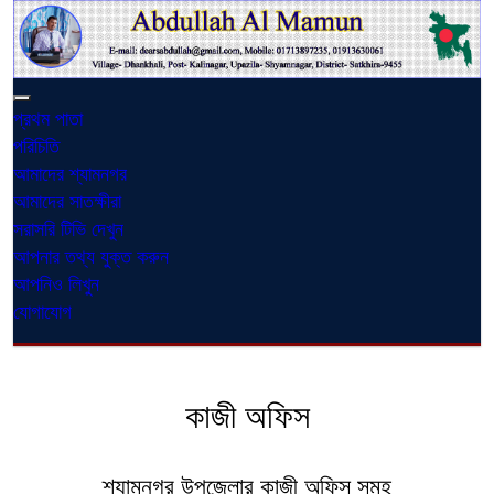
প্রথম পাতা
পরিচিতি
আমাদের শ্যামনগর
আমাদের সাতক্ষীরা
সরাসরি টিভি দেখুন
আপনার তথ্য যুক্ত করুন
আপনিও লিখুন
যোগাযোগ
কাজী অফিস
শ্যামনগর উপজেলার কাজী অফিস সমূহ