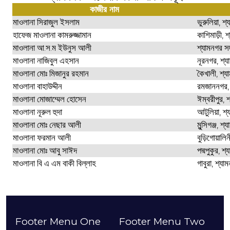
কাজীর নাম
মাওলানা সিরাজুল ইসলাম
ভুরুলিয়া, শ
হাফেজ মাওলানা কামরুজ্জামান
কাশিমাড়ী, শ
মাওলানা আ.স.ম ইউনুস আলী
শ্যামনগর সদ
মাওলানা নাজিবুল এহসান
নূরনগর, শ্য
মাওলানা মোঃ মিজানুর রহমান
কৈখালী, শ্য
মাওলানা বাহাউদ্দীন
রমজাননগর, 
মাওলানা মোজাম্মেল হোসেন
ঈম্বরীপুর, শ
মাওলানা নূরুল হুদা
আটুলিয়া, শ্
মাওলানা মোঃ নেছার আলী
মুন্সিগঞ্জ, শ
মাওলানা ফরমান আলী
বুড়িগোয়ালি
মাওলানা মোঃ আবু সাঈদ
পদ্মপুকুর, শ
মাওলানা বি এ এম বাকী বিল্লাহ
গাবুরা, শ্যা
Footer Menu One
Footer Menu Two